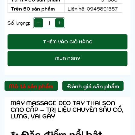
Trên 50 sản phẩm
Liên hệ:
0945891357
Số lượng:
THÊM VÀO GIỎ HÀNG
MUA NGAY
Mô tả sản phẩm
Đánh giá sản phẩm
MÁY MASSAGE ĐEO TAY THAI SON
CAO CẤP – TRỊ LIỆU CHUYÊN SÂU CỔ,
LƯNG, VAI GÁY
✨ Đặc điểm nổi bật