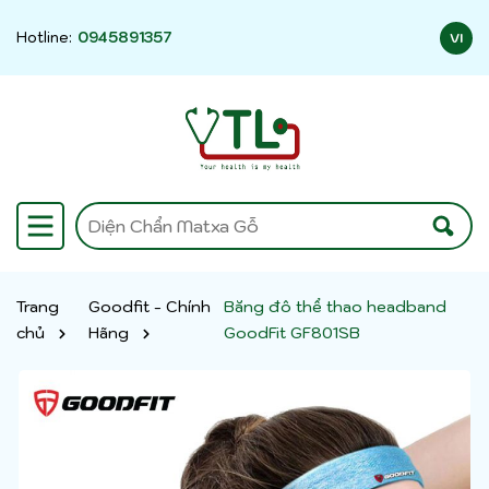
Hotline:
0945891357
VI
Trang
Goodfit - Chính
Băng đô thể thao headband
chủ
Hãng
GoodFit GF801SB