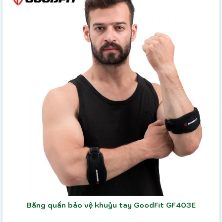
Băng quấn bảo vệ khuỷu tay GoodFit GF403E