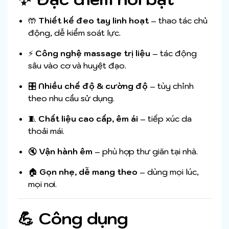
🤲
Thiết kế đeo tay linh hoạt
– thao tác chủ
động, dễ kiểm soát lực.
⚡
Công nghệ massage trị liệu
– tác động
sâu vào cơ và huyệt đạo.
🎛️
Nhiều chế độ & cường độ
– tùy chỉnh
theo nhu cầu sử dụng.
🧵
Chất liệu cao cấp, êm ái
– tiếp xúc da
thoải mái.
🔇
Vận hành êm
– phù hợp thư giãn tại nhà.
🏠
Gọn nhẹ, dễ mang theo
– dùng mọi lúc,
mọi nơi.
💪 Công dụng