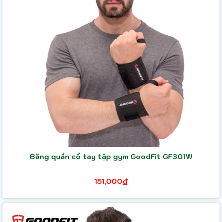
Băng quấn cổ tay tập gym GoodFit GF301W
151,000₫