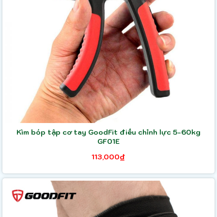
Kìm bóp tập cơ tay GoodFit điều chỉnh lực 5-60kg
GF01E
113,000₫