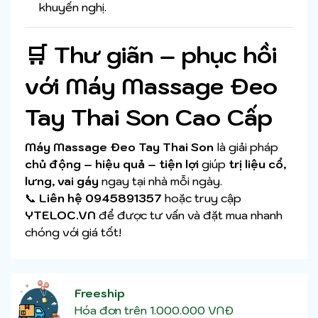
khuyến nghị.
🛒 Thư giãn – phục hồi
với Máy Massage Đeo
Tay Thai Son Cao Cấp
Máy Massage Đeo Tay Thai Son
là giải pháp
chủ động – hiệu quả – tiện lợi
giúp
trị liệu cổ,
lưng, vai gáy
ngay tại nhà mỗi ngày.
📞
Liên hệ 0945891357
hoặc truy cập
YTELOC.VN
để được tư vấn và đặt mua nhanh
chóng với giá tốt!
Freeship
Hóa đơn trên 1.000.000 VNĐ