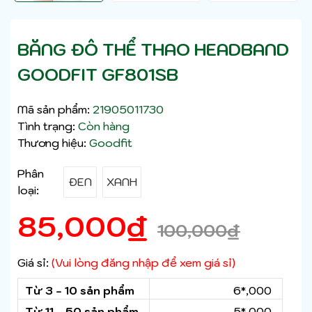
BĂNG ĐÔ THỂ THAO HEADBAND
GOODFIT GF801SB
Mã sản phẩm:
21905011730
Tình trạng:
Còn hàng
Thương hiệu:
Goodfit
Phân
ĐEN
XANH
loại:
85,000
₫
100,000
₫
Giá sỉ:
(Vui lòng đăng nhập để xem giá sỉ)
Từ 3 - 10 sản phẩm
6*,000
Từ 11 - 50 sản phẩm
5*,000