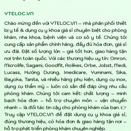
YTELOC.VN
Chào mừng đến với YTELOC.VN – nhà phân phối thiết
bị y tế & dụng cụ y khoa giá sỉ chuyên biệt cho phòng
khám, nha khoa, bệnh viện và cơ sở y tế. Chúng tôi
cung cấp sản phẩm chính hãng, đầy đủ hóa đơn, giá sỉ
ưu đãi. Đặt số lượng lớn – giá tốt hơn, giao hàng tận
nơi trên toàn quốc. Với các thương hiệu uy tín: Omron,
Microlife, Sagami, Goodfit, Aolikes, Orbe, Jobst, Medi,
Lucass, Hướng Dương, Imedicare, Yuminami, Sika,
Bayoka, Tanita, và nhiều hãng phụ kiện, dụng cụ inox,
dụng cụ thẩm mỹ – luôn có sẵn để đáp ứng nhu cầu
phòng khám. Chúng tôi cam kết: chất lượng – minh
bạch hóa đơn – hỗ trợ chuyên môn – vận chuyển
nhanh – là đối tác tin cậy cho phòng khám của bạn. 👉
Truy cập YTELOC.VN để đặt dụng cụ y khoa giá sỉ,
đúng thương hiệu, có hóa đơn & giao hàng tận nơi –
hỗ trợ phát triển phòng khám chuyên nghiệp.