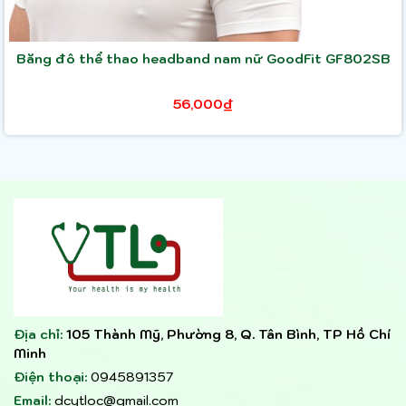
Băng đô thể thao headband nam nữ GoodFit GF802SB
56,000₫
Địa chỉ:
105 Thành Mỹ, Phường 8, Q. Tân Bình, TP Hồ Chí
Minh
Điện thoại:
0945891357
Email:
dcytloc@gmail.com