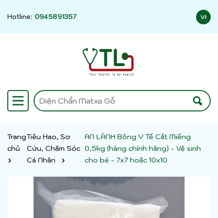
Hotline:
0945891357
VI
Trang
Tiêu Hao, Sơ
AN LÀNH Bông Y Tế Cắt Miếng
chủ
Cứu, Chăm Sóc
0,5kg (hàng chính hãng) - Vệ sinh
Cá Nhân
cho bé - 7x7 hoặc 10x10