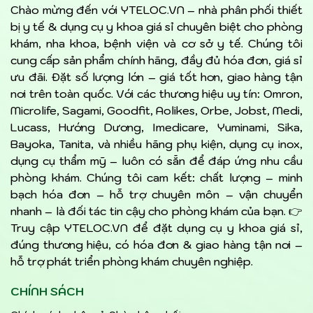
Chào mừng đến với YTELOC.VN – nhà phân phối thiết
bị y tế & dụng cụ y khoa giá sỉ chuyên biệt cho phòng
khám, nha khoa, bệnh viện và cơ sở y tế. Chúng tôi
cung cấp sản phẩm chính hãng, đầy đủ hóa đơn, giá sỉ
ưu đãi. Đặt số lượng lớn – giá tốt hơn, giao hàng tận
nơi trên toàn quốc. Với các thương hiệu uy tín: Omron,
Microlife, Sagami, Goodfit, Aolikes, Orbe, Jobst, Medi,
Lucass, Hướng Dương, Imedicare, Yuminami, Sika,
Bayoka, Tanita, và nhiều hãng phụ kiện, dụng cụ inox,
dụng cụ thẩm mỹ – luôn có sẵn để đáp ứng nhu cầu
phòng khám. Chúng tôi cam kết: chất lượng – minh
bạch hóa đơn – hỗ trợ chuyên môn – vận chuyển
nhanh – là đối tác tin cậy cho phòng khám của bạn. 👉
Truy cập YTELOC.VN để đặt dụng cụ y khoa giá sỉ,
đúng thương hiệu, có hóa đơn & giao hàng tận nơi –
hỗ trợ phát triển phòng khám chuyên nghiệp.
CHÍNH SÁCH