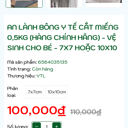
AN LÀNH BÔNG Y TẾ CẮT MIẾNG
0,5KG (HÀNG CHÍNH HÃNG) - VỆ
SINH CHO BÉ - 7X7 HOẶC 10X10
Mã sản phẩm:
6564035135
Tình trạng:
Còn hàng
Thương hiệu:
YTL
Phân
7x7cm
10x10cm
loại:
100,000
₫
110,000
₫
Số lượng: