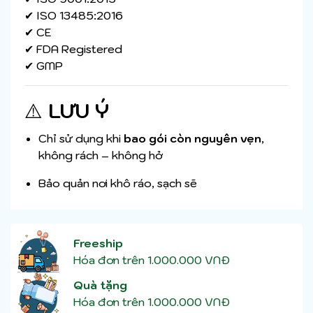
✔ ISO 13485:2016
✔ CE
✔ FDA Registered
✔ GMP
⚠️
LƯU Ý
Chỉ sử dụng khi
bao gói còn nguyên vẹn
,
không rách – không hở
Bảo quản nơi khô ráo, sạch sẽ
Freeship
Hóa đơn trên 1.000.000 VNĐ
Quà tặng
Hóa đơn trên 1.000.000 VNĐ