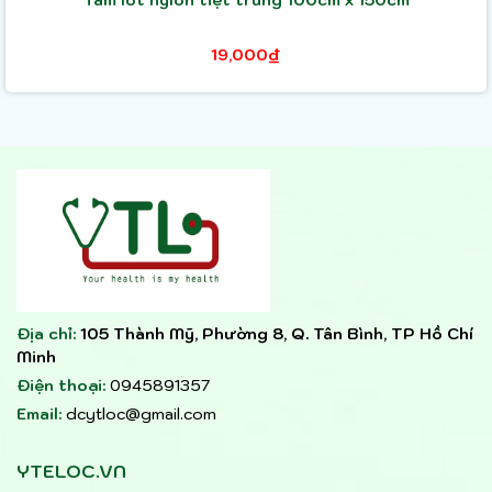
19,000₫
Địa chỉ:
105 Thành Mỹ, Phường 8, Q. Tân Bình, TP Hồ Chí
Minh
Điện thoại:
0945891357
Email:
dcytloc@gmail.com
YTELOC.VN