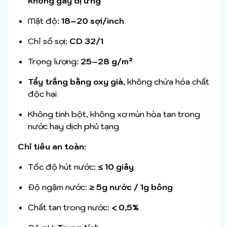
không gây dị ứng
Mật độ:
18–20 sợi/inch
Chỉ số sợi:
CD 32/1
Trọng lượng:
25–28 g/m²
Tẩy trắng bằng oxy già
, không chứa hóa chất
độc hại
Không tinh bột, không xơ mùn hòa tan trong
nước hay dịch phủ tạng
Chỉ tiêu an toàn:
Tốc độ hút nước:
≤ 10 giây
Độ ngậm nước:
≥ 5g nước / 1g bông
Chất tan trong nước:
< 0,5%