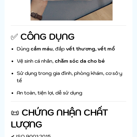
✅
CÔNG DỤNG
Dùng
cầm máu
, đắp
vết thương, vết mổ
Vệ sinh cá nhân,
chăm sóc da cho bé
Sử dụng trong gia đình, phòng khám, cơ sở y
tế
An toàn, tiện lợi, dễ sử dụng
📜
CHỨNG NHẬN CHẤT
LƯỢNG
✔ ISO 9001:2015