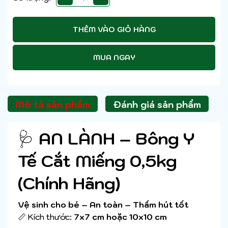
THÊM VÀO GIỎ HÀNG
MUA NGAY
Mô tả sản phẩm
Đánh giá sản phẩm
🩺
AN LÀNH – Bông Y
Tế Cắt Miếng 0,5kg
(Chính Hãng)
Vệ sinh cho bé – An toàn – Thấm hút tốt
📏 Kích thước:
7x7 cm hoặc 10x10 cm