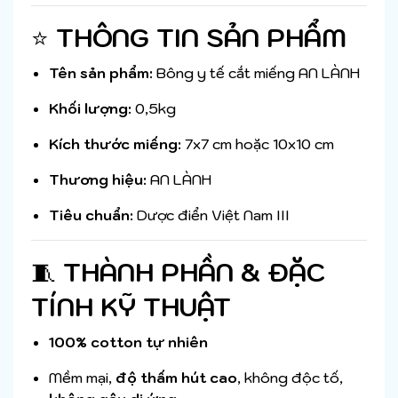
⭐
THÔNG TIN SẢN PHẨM
Tên sản phẩm:
Bông y tế cắt miếng AN LÀNH
Khối lượng:
0,5kg
Kích thước miếng:
7x7 cm hoặc 10x10 cm
Thương hiệu:
AN LÀNH
Tiêu chuẩn:
Dược điển Việt Nam III
🧵
THÀNH PHẦN & ĐẶC
TÍNH KỸ THUẬT
100% cotton tự nhiên
Mềm mại,
độ thấm hút cao
, không độc tố,